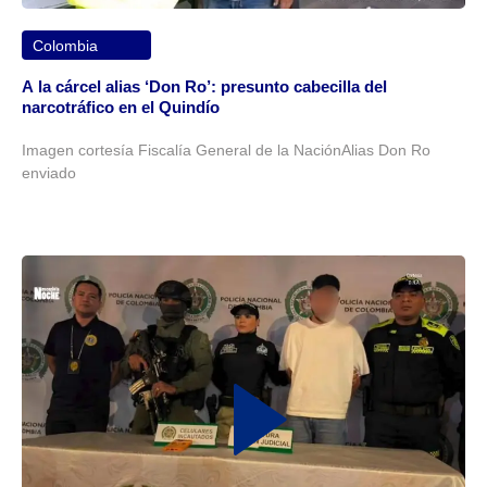
Colombia
A la cárcel alias ‘Don Ro’: presunto cabecilla del
narcotráfico en el Quindío
Imagen cortesía Fiscalía General de la NaciónAlias Don Ro
enviado