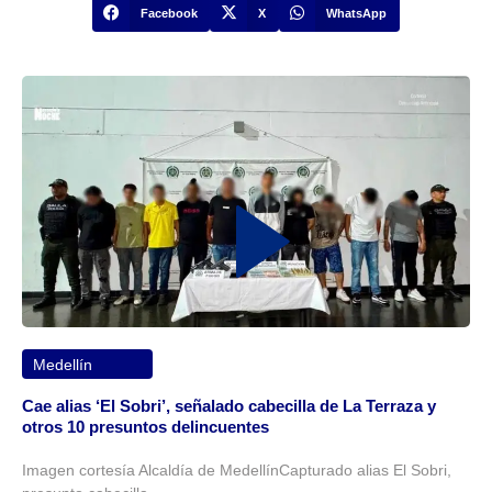
Facebook
X
WhatsApp
Medellín
Cae alias ‘El Sobri’, señalado cabecilla de La Terraza y
otros 10 presuntos delincuentes
Imagen cortesía Alcaldía de MedellínCapturado alias El Sobri,