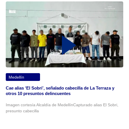
Medellín
Cae alias ‘El Sobri’, señalado cabecilla de La Terraza y
otros 10 presuntos delincuentes
Imagen cortesía Alcaldía de MedellínCapturado alias El Sobri,
presunto cabecilla