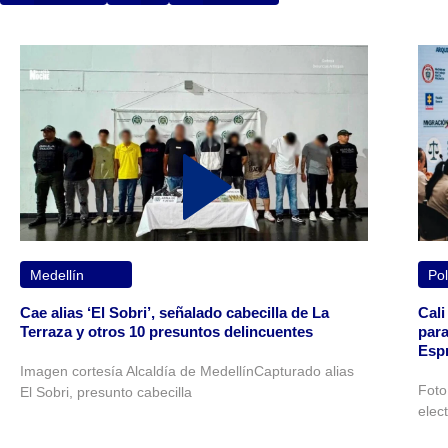
Medellín
Pol
Cae alias ‘El Sobri’, señalado cabecilla de La
Cali
Terraza y otros 10 presuntos delincuentes
para
Espr
Imagen cortesía Alcaldía de MedellínCapturado alias
Foto
El Sobri, presunto cabecilla
elec