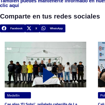
También puedes mantenerte informado en nue
clic aquí
Comparte en tus redes sociales
Facebook
X
WhatsApp
Medellín
Pol
Cae alias ‘El Sobri’, señalado cabecilla de La
Cali