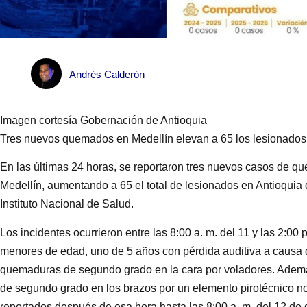
Andrés Calderón
Imagen cortesía Gobernación de Antioquia
Tres nuevos quemados en Medellín elevan a 65 los lesionados 
En las últimas 24 horas, se reportaron tres nuevos casos de 
Medellín, aumentando a 65 el total de lesionados en Antioquia
Instituto Nacional de Salud.
Los incidentes ocurrieron entre las 8:00 a. m. del 11 y las 2:00
menores de edad, uno de 5 años con pérdida auditiva a causa d
quemaduras de segundo grado en la cara por voladores. Adem
de segundo grado en los brazos por un elemento pirotécnico n
reportados después de esa hora hasta las 8:00 a. m. del 12 de