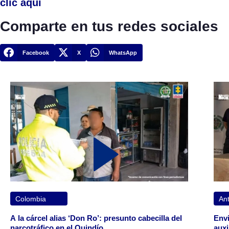
clic aquí
Comparte en tus redes sociales
Facebook
X
WhatsApp
Colombia
Ant
A la cárcel alias ‘Don Ro’: presunto cabecilla del
Envi
narcotráfico en el Quindío
auxi