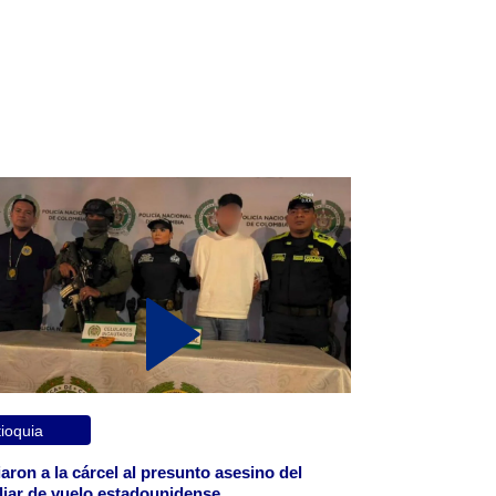
ioquia
aron a la cárcel al presunto asesino del
liar de vuelo estadounidense