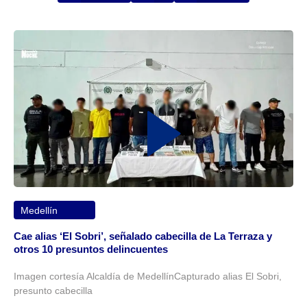
Medellín
Cae alias ‘El Sobri’, señalado cabecilla de La Terraza y
otros 10 presuntos delincuentes
Imagen cortesía Alcaldía de MedellínCapturado alias El Sobri,
presunto cabecilla