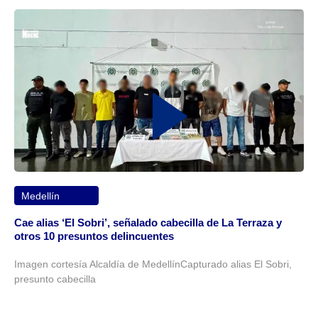
Medellín
Cae alias ‘El Sobri’, señalado cabecilla de La Terraza y
otros 10 presuntos delincuentes
Imagen cortesía Alcaldía de MedellínCapturado alias El Sobri,
presunto cabecilla