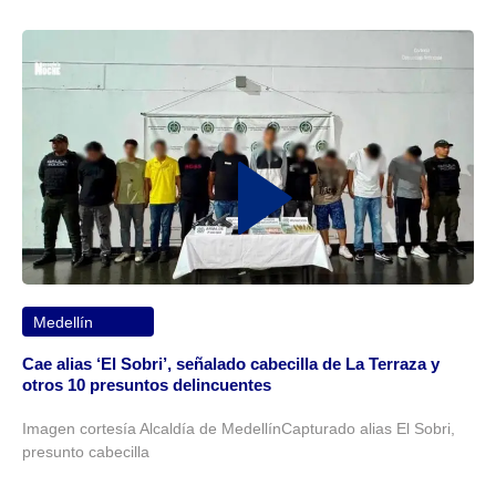
Medellín
Cae alias ‘El Sobri’, señalado cabecilla de La Terraza y
otros 10 presuntos delincuentes
Imagen cortesía Alcaldía de MedellínCapturado alias El Sobri,
presunto cabecilla