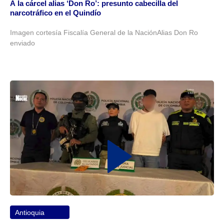
A la cárcel alias ‘Don Ro’: presunto cabecilla del
narcotráfico en el Quindío
Imagen cortesía Fiscalía General de la NaciónAlias Don Ro
enviado
Antioquia