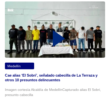
Medellín
Cae alias ‘El Sobri’, señalado cabecilla de La Terraza y
otros 10 presuntos delincuentes
Imagen cortesía Alcaldía de MedellínCapturado alias El Sobri,
presunto cabecilla