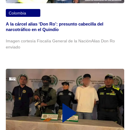
Colombia
A la cárcel alias ‘Don Ro’: presunto cabecilla del
narcotráfico en el Quindío
Imagen cortesía Fiscalía General de la NaciónAlias Don Ro
enviado