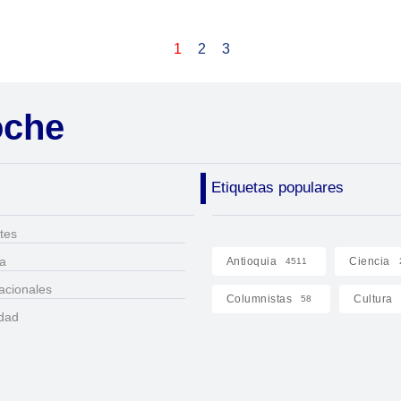
1
2
3
oche
Etiquetas populares
tes
ca
Antioquia
Ciencia
4511
acionales
Columnistas
Cultura
58
idad