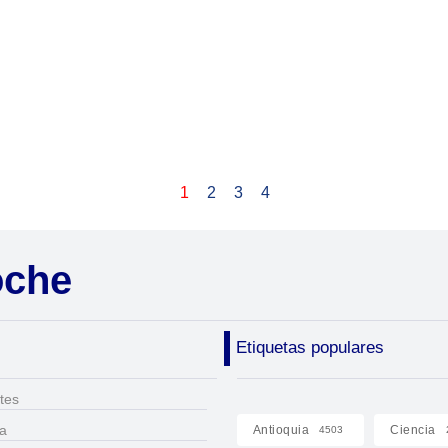
1
2
3
4
oche
Etiquetas populares
tes
ca
Antioquia
Ciencia
4503