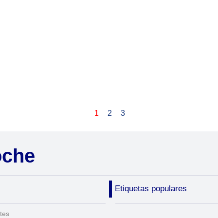
1
2
3
oche
Etiquetas populares
tes