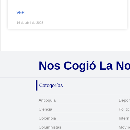
VER.
16 de abril de 2025
Nos Cogió La N
Categorías
Antioquia
Depor
Ciencia
Políti
Colombia
Intern
Columnistas
Movil