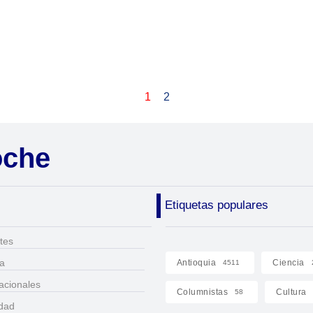
1
2
oche
Etiquetas populares
tes
ca
Antioquia
Ciencia
4511
acionales
Columnistas
Cultura
58
idad