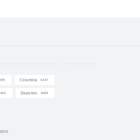
Colombia
285
6237
Deportes
403
3069
Datos