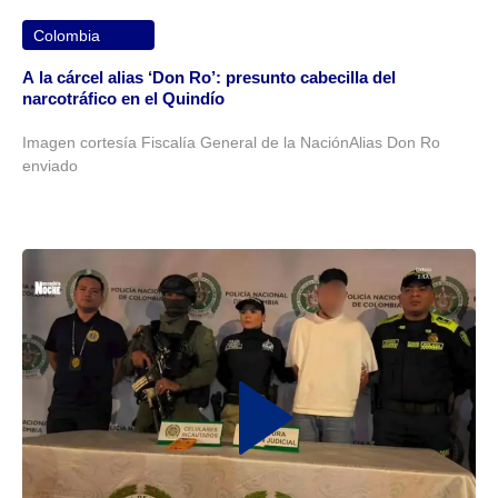
Colombia
A la cárcel alias ‘Don Ro’: presunto cabecilla del
narcotráfico en el Quindío
Imagen cortesía Fiscalía General de la NaciónAlias Don Ro
enviado