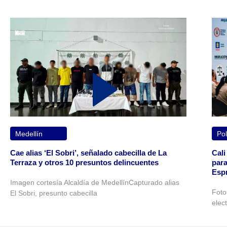
Medellín
Pol
Cae alias ‘El Sobri’, señalado cabecilla de La
Cali
Terraza y otros 10 presuntos delincuentes
para
Espr
Imagen cortesía Alcaldía de MedellínCapturado alias
Foto
El Sobri, presunto cabecilla
elec