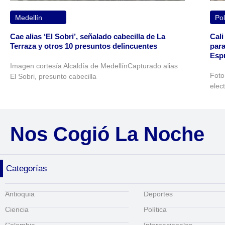
Medellín
Pol
Cae alias ‘El Sobri’, señalado cabecilla de La
Cali
Terraza y otros 10 presuntos delincuentes
para
Espr
Imagen cortesía Alcaldía de MedellínCapturado alias
Foto
El Sobri, presunto cabecilla
elec
Nos Cogió La Noche
Categorías
Antioquia
Deportes
Ciencia
Política
Colombia
Internacionales