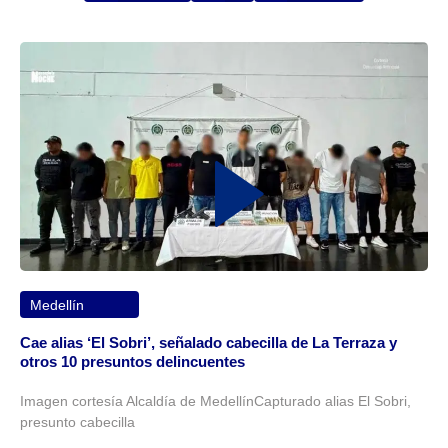
Medellín
Cae alias ‘El Sobri’, señalado cabecilla de La Terraza y
otros 10 presuntos delincuentes
Imagen cortesía Alcaldía de MedellínCapturado alias El Sobri,
presunto cabecilla