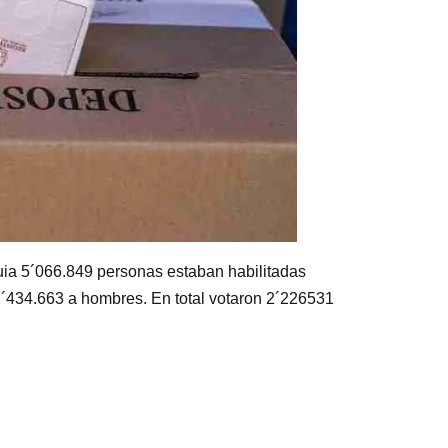
uia 5´066.849 personas estaban habilitadas
2´434.663 a hombres. En total votaron 2´226531