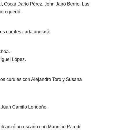
, Oscar Darío Pérez, John Jairo Berrio. Las
ido quedó.
res curules cada uno así:
choa.
iguel López.
ó dos curules con Alejandro Toro y Susana
 y Juan Camilo Londoño.
 alcanzó un escaño con Mauricio Parodi.