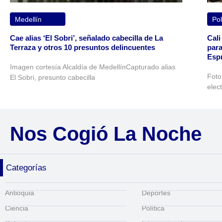
Medellín
Pol
Cae alias ‘El Sobri’, señalado cabecilla de La
Cali
Terraza y otros 10 presuntos delincuentes
para
Espr
Imagen cortesía Alcaldía de MedellínCapturado alias
Foto
El Sobri, presunto cabecilla
elec
Nos Cogió La Noche
Categorías
Antioquia
Deportes
Ciencia
Política