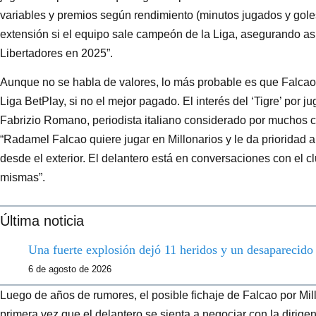
variables y premios según rendimiento (minutos jugados y goles
extensión si el equipo sale campeón de la Liga, asegurando así
Libertadores en 2025”.
Aunque no se habla de valores, lo más probable es que Falcao
Liga BetPlay, si no el mejor pagado. El interés del ‘Tigre’ por ju
Fabrizio Romano, periodista italiano considerado por muchos 
“Radamel Falcao quiere jugar en Millonarios y le da prioridad
desde el exterior. El delantero está en conversaciones con el c
mismas”.
Última noticia
Una fuerte explosión dejó 11 heridos y un desaparecid
6 de agosto de 2026
Luego de años de rumores, el posible fichaje de Falcao por Mil
primera vez que el delantero se sienta a negociar con la dirig