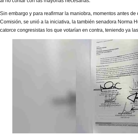
al no contar con las mayorías necesarias.
Sin embargo y para reafirmar la maniobra, momentos antes de q
Comisión, se unió a la iniciativa, la también senadora Norma Hu
catorce congresistas los que votarían en contra, teniendo ya la