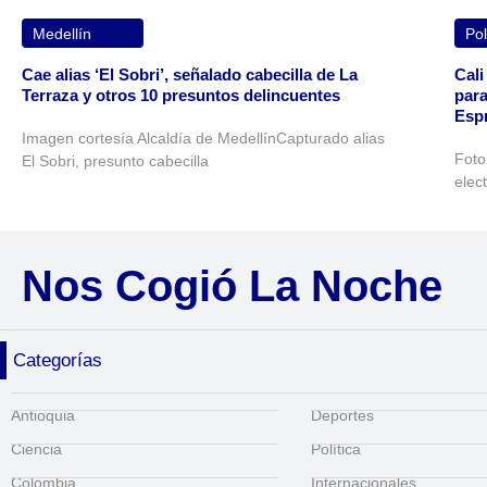
Medellín
Pol
Cae alias ‘El Sobri’, señalado cabecilla de La
Cali
Terraza y otros 10 presuntos delincuentes
para
Espr
Imagen cortesía Alcaldía de MedellínCapturado alias
Foto
El Sobri, presunto cabecilla
elec
Nos Cogió La Noche
Categorías
Antioquia
Deportes
Ciencia
Política
Colombia
Internacionales