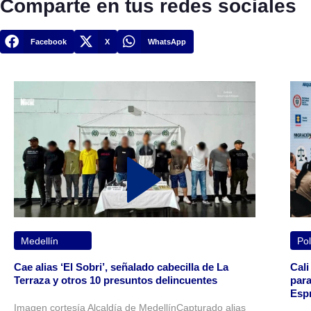
Comparte en tus redes sociales
Facebook
X
WhatsApp
Medellín
Pol
Cae alias ‘El Sobri’, señalado cabecilla de La
Cali
Terraza y otros 10 presuntos delincuentes
para
Espr
Imagen cortesía Alcaldía de MedellínCapturado alias