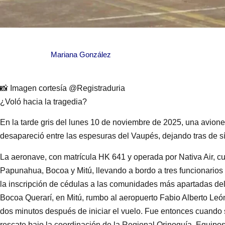
Mariana González
📸 Imagen cortesía @Registraduria
¿Voló hacia la tragedia?
En la tarde gris del lunes 10 de noviembre de 2025, una avione
desapareció entre las espesuras del Vaupés, dejando tras de s
La aeronave, con matrícula HK 641 y operada por Nativa Air, cubr
Papunahua, Bocoa y Mitú, llevando a bordo a tres funcionarios
la inscripción de cédulas a las comunidades más apartadas del
Bocoa Querarí, en Mitú, rumbo al aeropuerto Fabio Alberto Leó
dos minutos después de iniciar el vuelo. Fue entonces cuando 
rescate bajo la coordinación de la Regional Orinoquía. Equip