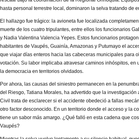
hasta personal terrestre local, dominaron la selva tratando de 
El hallazgo fue trágico: la avioneta fue localizada completamen
muerte de los cuatro tripulantes, entre ellos los funcionarios 
y Nadia Valentina Valencia Yepes. Estos funcionarios protagoniz
habitantes de Vaupés, Guainía, Amazonas y Putumayo el acceso
que viajar días enteros hacia las cabeceras municipales para o
votación. Su labor implicaba atravesar caminos inhóspitos, en un
la democracia en territorios olvidados.
Por ahora, las causas del siniestro permanecen en la penumbr
del Riesgo, Tatiana Morales, ha advertido que la investigació
Civil trata de esclarecer si el accidente obedeció a fallas mec
otro factor desconocido. En un territorio donde el acceso y la c
tiene un sabor más amargo. ¿Qué falló en esta cadena que cost
Vaupés?
Mientras la selva vuelve lentamente a su silencio habitual, que