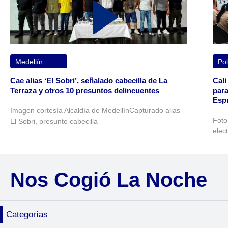
Medellín
Pol
Cae alias ‘El Sobri’, señalado cabecilla de La
Cali
Terraza y otros 10 presuntos delincuentes
para
Espr
Imagen cortesía Alcaldía de MedellínCapturado alias
Foto
El Sobri, presunto cabecilla
elec
Nos Cogió La Noche
Categorías