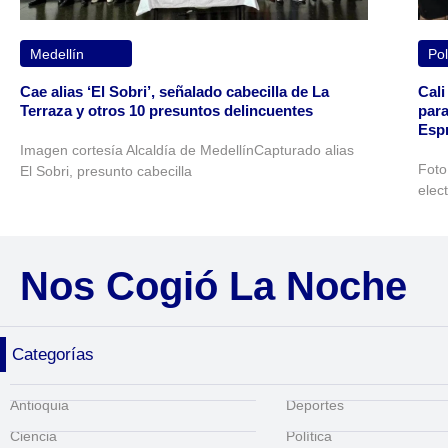
Medellín
Pol
Cae alias ‘El Sobri’, señalado cabecilla de La
Cali
Terraza y otros 10 presuntos delincuentes
para
Espr
Imagen cortesía Alcaldía de MedellínCapturado alias
Foto
El Sobri, presunto cabecilla
elec
Nos Cogió La Noche
Categorías
Antioquia
Deportes
Ciencia
Política