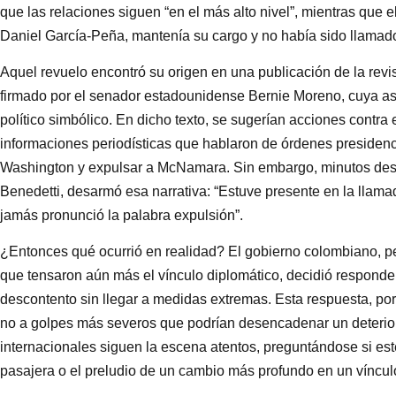
que las relaciones siguen “en el más alto nivel”, mientras qu
Daniel García-Peña, mantenía su cargo y no había sido llamado
Aquel revuelo encontró su origen en una publicación de la re
firmado por el senador estadounidense Bernie Moreno, cuya a
político simbólico. En dicho texto, se sugerían acciones contra e
informaciones periodísticas que hablaron de órdenes presidenc
Washington y expulsar a McNamara. Sin embargo, minutos despu
Benedetti, desarmó esa narrativa: “Estuve presente en la llamad
jamás pronunció la palabra expulsión”.
¿Entonces qué ocurrió en realidad? El gobierno colombiano, pe
que tensaron aún más el vínculo diplomático, decidió responde
descontento sin llegar a medidas extremas. Esta respuesta, por 
no a golpes más severos que podrían desencadenar un deterior
internacionales siguen la escena atentos, preguntándose si es
pasajera o el preludio de un cambio más profundo en un vínculo