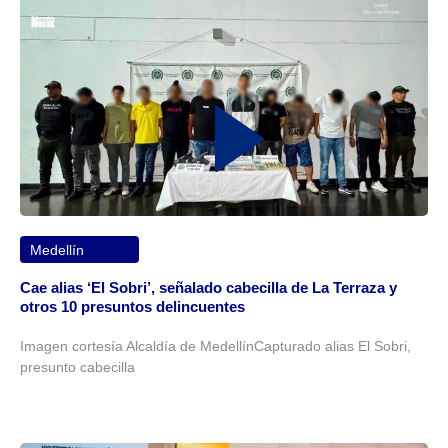
Medellín
Cae alias ‘El Sobri’, señalado cabecilla de La Terraza y
otros 10 presuntos delincuentes
Imagen cortesía Alcaldía de MedellínCapturado alias El Sobri,
presunto cabecilla