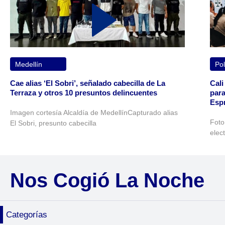
Medellín
Pol
Cae alias ‘El Sobri’, señalado cabecilla de La
Cali
Terraza y otros 10 presuntos delincuentes
para
Espr
Imagen cortesía Alcaldía de MedellínCapturado alias
Foto
El Sobri, presunto cabecilla
elec
Nos Cogió La Noche
Categorías