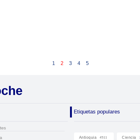
1
2
3
4
5
oche
Etiquetas populares
tes
ca
Antioquia
Ciencia
4511