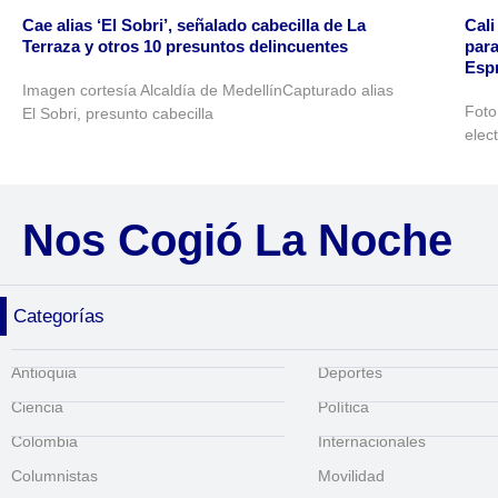
Cae alias ‘El Sobri’, señalado cabecilla de La
Cali
Terraza y otros 10 presuntos delincuentes
para
Espr
Imagen cortesía Alcaldía de MedellínCapturado alias
Foto
El Sobri, presunto cabecilla
elec
Nos Cogió La Noche
Categorías
Antioquia
Deportes
Ciencia
Política
Colombia
Internacionales
Columnistas
Movilidad