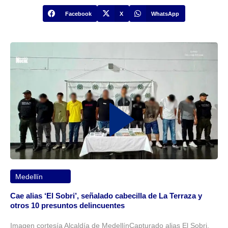
Facebook
X
WhatsApp
Medellín
Cae alias ‘El Sobri’, señalado cabecilla de La Terraza y
otros 10 presuntos delincuentes
Imagen cortesía Alcaldía de MedellínCapturado alias El Sobri,