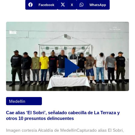
Facebook
X
WhatsApp
Medellín
Cae alias ‘El Sobri’, señalado cabecilla de La Terraza y
otros 10 presuntos delincuentes
Imagen cortesía Alcaldía de MedellínCapturado alias El Sobri,