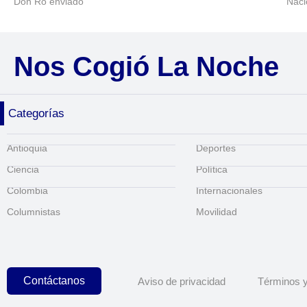
Don Ro enviado
Naci
Nos Cogió La Noche
Categorías
Antioquia
Deportes
Ciencia
Política
Colombia
Internacionales
Columnistas
Movilidad
Contáctanos
Aviso de privacidad
Términos y