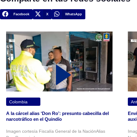
Facebook
X
WhatsApp
Colombia
Ant
A la cárcel alias ‘Don Ro’: presunto cabecilla del
Envi
narcotráfico en el Quindío
auxi
Imagen cortesía Fiscalía General de la NaciónAlias
Imag