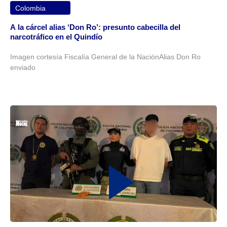
Colombia
A la cárcel alias ‘Don Ro’: presunto cabecilla del
narcotráfico en el Quindío
Imagen cortesía Fiscalía General de la NaciónAlias Don Ro
enviado