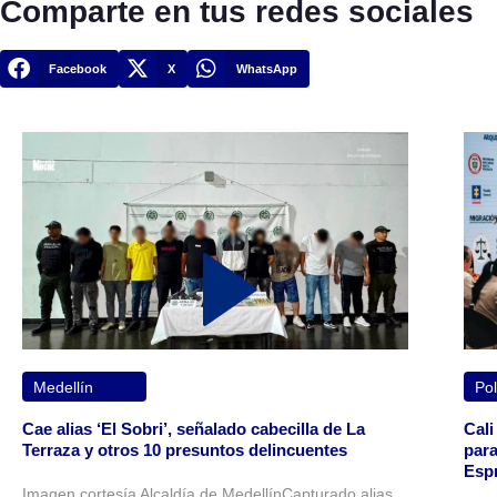
Comparte en tus redes sociales
Facebook
X
WhatsApp
Medellín
Pol
Cae alias ‘El Sobri’, señalado cabecilla de La
Cali
Terraza y otros 10 presuntos delincuentes
para
Espr
Imagen cortesía Alcaldía de MedellínCapturado alias