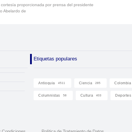
 cortesía proporcionada por prensa del presidente
to Abelardo de
Etiquetas populares
Antioquia
Ciencia
Colombia
4511
285
Columnistas
Cultura
Deportes
58
403
 Condiciones
Política de Tratamiento de Datos