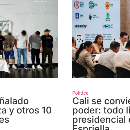
Política
eñalado
Cali se convi
za y otros 10
poder: todo l
es
presidencial
Espriella