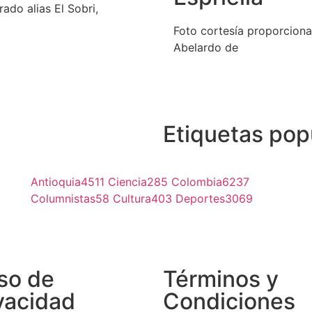
ado alias El Sobri,
Foto cortesía proporciona
Abelardo de
Etiquetas pop
Antioquia
4511
Ciencia
285
Colombia
6237
Columnistas
58
Cultura
403
Deportes
3069
so de
Términos y
vacidad
Condiciones