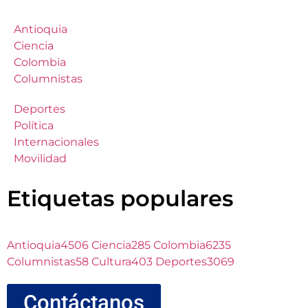
Antioquia
Ciencia
Colombia
Columnistas
Deportes
Política
Internacionales
Movilidad
Etiquetas populares
Antioquia
4506
Ciencia
285
Colombia
6235
Columnistas
58
Cultura
403
Deportes
3069
Contáctanos