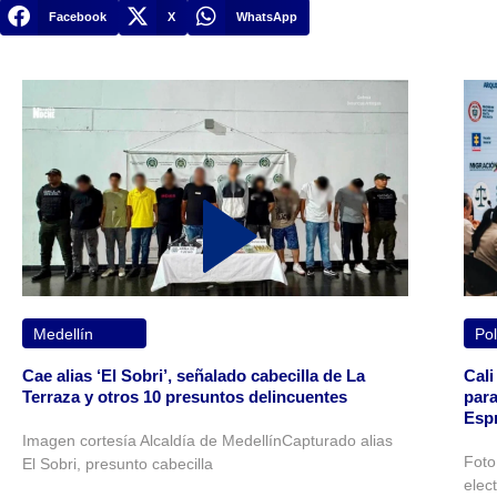
Facebook
X
WhatsApp
Medellín
Pol
Cae alias ‘El Sobri’, señalado cabecilla de La
Cali
Terraza y otros 10 presuntos delincuentes
para
Espr
Imagen cortesía Alcaldía de MedellínCapturado alias
Foto
El Sobri, presunto cabecilla
elec