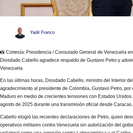
Yadir Franco
📸 Cortesía: Presidencia / Consulado General de Venezuela e
Diosdado Cabello agradece respaldo de Gustavo Petro y advie
Venezuela
En las últimas horas, Diosdado Cabello, ministro del Interior 
agradecimiento al presidente de Colombia, Gustavo Petro, por
Maduro en medio de crecientes tensiones con Estados Unidos. 
agosto de 2025 durante una transmisión oficial desde Caracas.
Cabello elogió las recientes declaraciones de Petro, quien des
operativos militares contra Venezuela sin autorización del gobi
unilateral como una agresión contra Latinoamérica y el Caribe