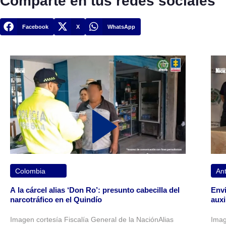
Comparte en tus redes sociales
Facebook
X
WhatsApp
Colombia
Ant
A la cárcel alias ‘Don Ro’: presunto cabecilla del
Envi
narcotráfico en el Quindío
auxi
Imagen cortesía Fiscalía General de la NaciónAlias
Imag