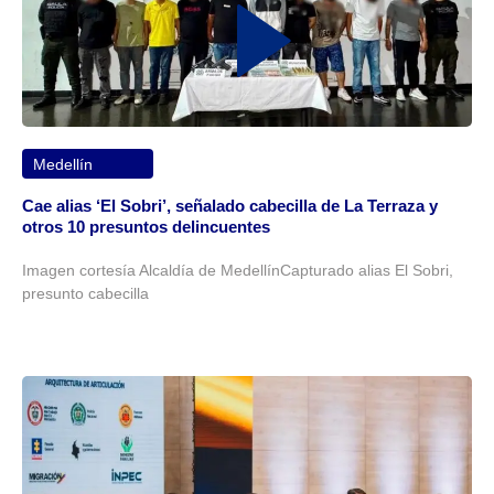
Medellín
Cae alias ‘El Sobri’, señalado cabecilla de La Terraza y
otros 10 presuntos delincuentes
Imagen cortesía Alcaldía de MedellínCapturado alias El Sobri,
presunto cabecilla