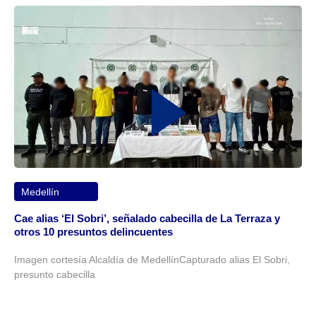
Medellín
Cae alias ‘El Sobri’, señalado cabecilla de La Terraza y
otros 10 presuntos delincuentes
Imagen cortesía Alcaldía de MedellínCapturado alias El Sobri,
presunto cabecilla