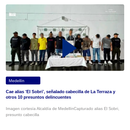
Medellín
Cae alias ‘El Sobri’, señalado cabecilla de La Terraza y
otros 10 presuntos delincuentes
Imagen cortesía Alcaldía de MedellínCapturado alias El Sobri,
presunto cabecilla