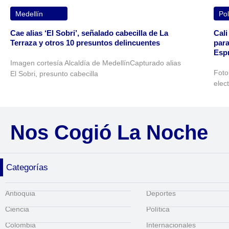
Medellín
Pol
Cae alias ‘El Sobri’, señalado cabecilla de La
Cali
Terraza y otros 10 presuntos delincuentes
para
Espr
Imagen cortesía Alcaldía de MedellínCapturado alias
Foto
El Sobri, presunto cabecilla
elec
Nos Cogió La Noche
Categorías
Antioquia
Deportes
Ciencia
Política
Colombia
Internacionales