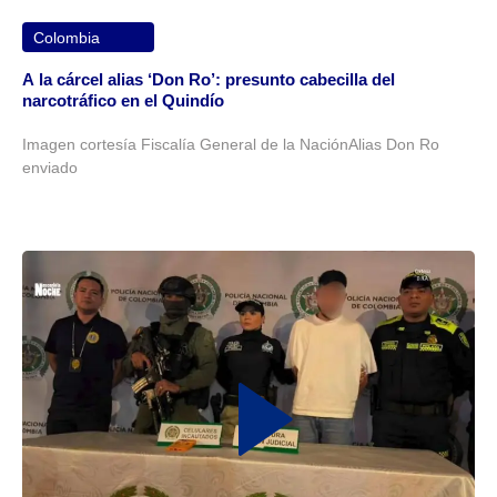
Colombia
A la cárcel alias ‘Don Ro’: presunto cabecilla del
narcotráfico en el Quindío
Imagen cortesía Fiscalía General de la NaciónAlias Don Ro
enviado