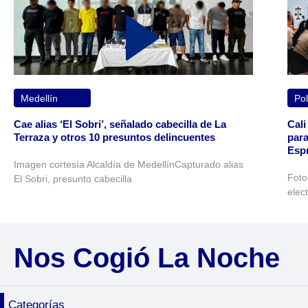
Medellín
Pol
Cae alias ‘El Sobri’, señalado cabecilla de La
Cali
Terraza y otros 10 presuntos delincuentes
para
Espr
Imagen cortesía Alcaldía de MedellínCapturado alias
Foto
El Sobri, presunto cabecilla
elec
Nos Cogió La Noche
Categorías