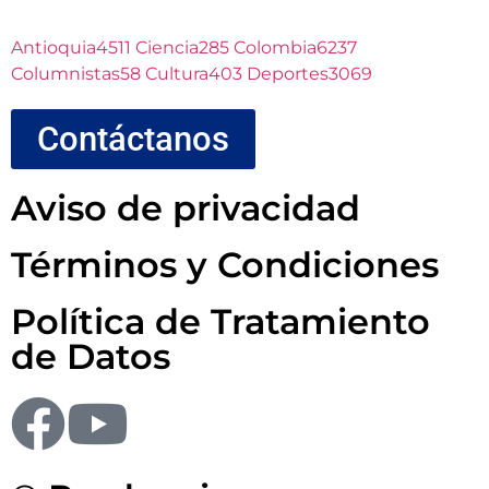
Antioquia
4511
Ciencia
285
Colombia
6237
Columnistas
58
Cultura
403
Deportes
3069
Contáctanos
Aviso de privacidad
Términos y Condiciones
Política de Tratamiento
de Datos