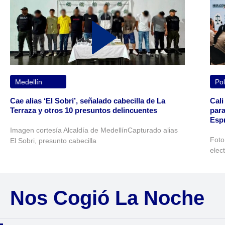
Medellín
Pol
Cae alias ‘El Sobri’, señalado cabecilla de La
Cali
Terraza y otros 10 presuntos delincuentes
para
Espr
Imagen cortesía Alcaldía de MedellínCapturado alias
Foto
El Sobri, presunto cabecilla
elec
Nos Cogió La Noche