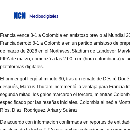
Mediosdigitales
Francia vence 3-1 a Colombia en amistoso previo al Mundial 2
Francia derrotó 3-1 a Colombia en un partido amistoso de prep
de marzo de 2026 en el Northwest Stadium de Landover, Marylan
FIFA de marzo, comenzó a las 2:00 p.m. (hora colombiana) y fu
plataformas digitales.
El primer gol llegó al minuto 30, tras un remate de Désiré Do
después, Marcus Thuram incrementó la ventaja para Francia tras 
segunda mitad, los galos marcaron el tercero, mientras Colomb
especificado por las reseñas iniciales. Colombia alineó a Mon
Ríos, Díaz, Rodríguez, Arias y Suárez.
De acuerdo con información confirmada en reportes de entidades
amistoso de la fecha FIFA para ambas selecciones, en preparac