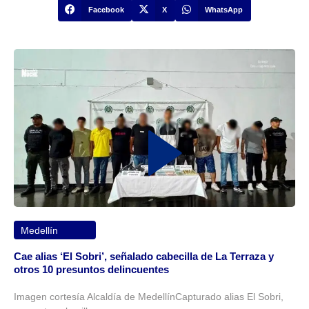
Facebook
X
WhatsApp
Medellín
Cae alias ‘El Sobri’, señalado cabecilla de La Terraza y
otros 10 presuntos delincuentes
Imagen cortesía Alcaldía de MedellínCapturado alias El Sobri,