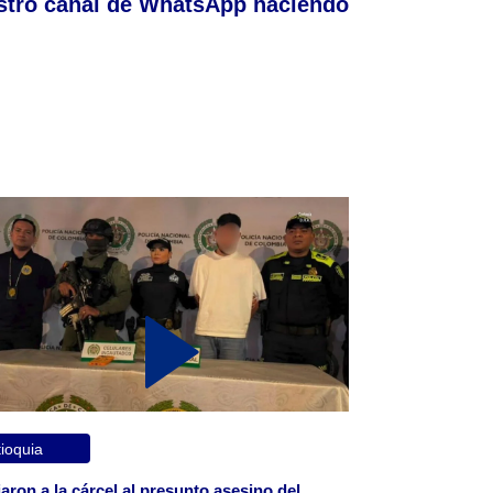
stro canal de WhatsApp haciendo
ioquia
aron a la cárcel al presunto asesino del