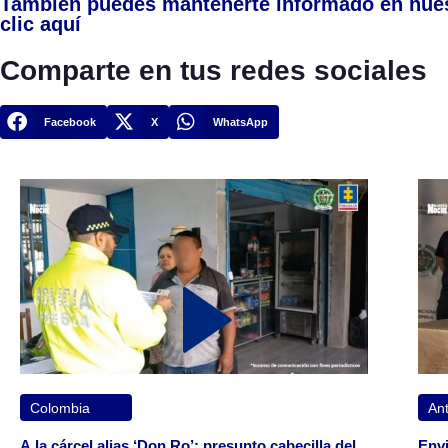
También puedes mantenerte informado en nue
clic aquí
Comparte en tus redes sociales
Facebook
X
WhatsApp
Colombia
Ant
A la cárcel alias ‘Don Ro’: presunto cabecilla del
Envi