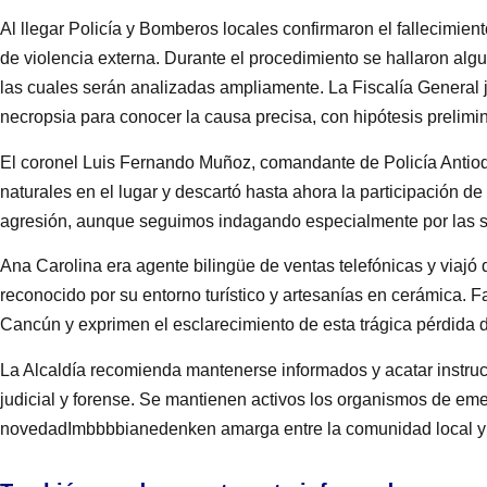
Al llegar Policía y Bomberos locales confirmaron el fallecimiento
de violencia externa. Durante el procedimiento se hallaron algu
las cuales serán analizadas ampliamente. La Fiscalía General 
necropsia para conocer la causa precisa, con hipótesis prelimina
El coronel Luis Fernando Muñoz, comandante de Policía Antioq
naturales en el lugar y descartó hasta ahora la participación de
agresión, aunque seguimos indagando especialmente por las su
Ana Carolina era agente bilingüe de ventas telefónicas y viajó 
reconocido por su entorno turístico y artesanías en cerámica. F
Cancún y exprimen el esclarecimiento de esta trágica pérdida 
La Alcaldía recomienda mantenerse informados y acatar instruc
judicial y forense. Se mantienen activos los organismos de em
novedadImbbbbianedenken amarga entre la comunidad local y 